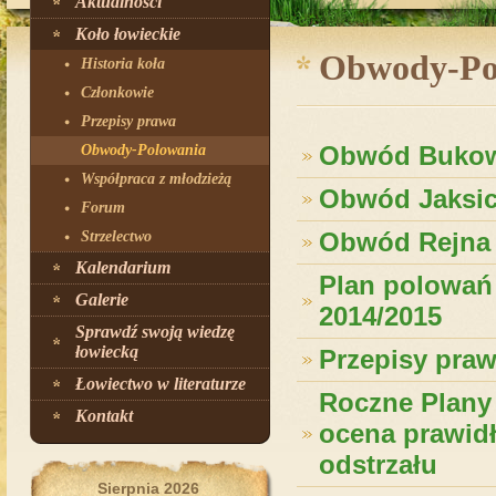
Aktualności
Koło łowieckie
Obwody-Po
Historia koła
Członkowie
Przepisy prawa
Obwód Buko
Obwody-Polowania
Współpraca z młodzieżą
Obwód Jaksi
Forum
Obwód Rejna
Strzelectwo
Kalendarium
Plan polowań
Galerie
2014/2015
Sprawdź swoją wiedzę
łowiecką
Przepisy pra
Łowiectwo w literaturze
Roczne Plany 
Kontakt
ocena prawid
odstrzału
Sierpnia 2026