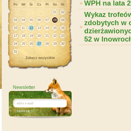
WPH na lata 2
Po
Wt
Śr
Cz
Pi
So
Ni
01
02
Wykaz trofeó
03
04
05
06
07
08
09
zdobytych w
10
11
12
13
14
15
16
dzierżawiony
17
18
19
20
21
22
23
52 w Inowroc
24
25
26
27
28
29
30
31
Zobacz wszystkie
Newsletter