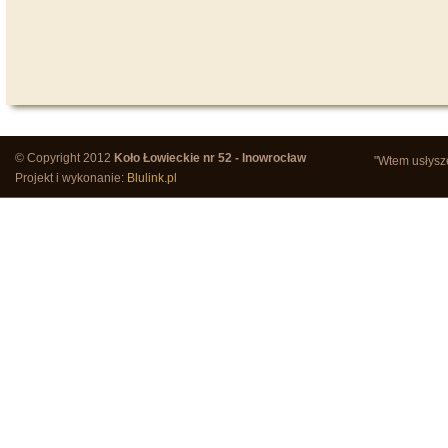
© Copyright 2012
Koło Łowieckie nr 52 - Inowrocław
"Wtem usłysze
Projekt i wykonanie:
Blulink.pl