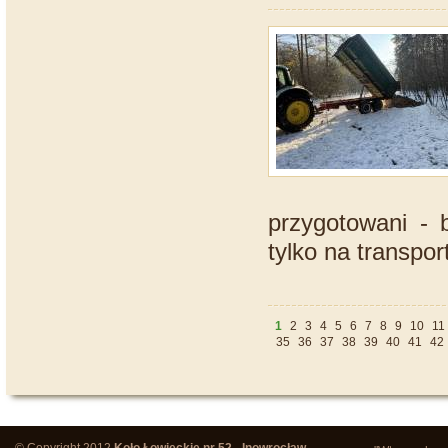
przygotowani - 
tylko na transpor
1
2
3
4
5
6
7
8
9
10
11
35
36
37
38
39
40
41
42