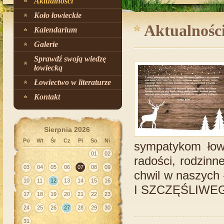
Aktualności
Koło łowieckie
Aktualnośc
Kalendarium
Galerie
Sprawdź swoją wiedzę
łowiecką
Łowiectwo w literaturze
Kontakt
Sierpnia 2026
Po
Wt
Śr
Cz
Pi
So
Ni
sympatykom łow
01
02
radości, rodzinn
03
04
05
06
07
08
09
chwil w naszyc
10
11
12
13
14
15
16
I SZCZĘŚLIWE
17
18
19
20
21
22
23
24
25
26
27
28
29
30
31