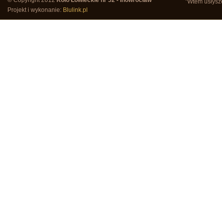
© Copyright 2012
Koło Łowieckie nr 52 - Inowrocław
"Wtem usłysze
Projekt i wykonanie:
Blulink.pl