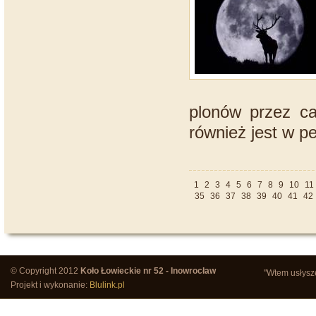
plonów przez ca
również jest w pe
1
2
3
4
5
6
7
8
9
10
11
35
36
37
38
39
40
41
42
© Copyright 2012
Koło Łowieckie nr 52 - Inowrocław
"Wtem usłysze
Projekt i wykonanie:
Blulink.pl