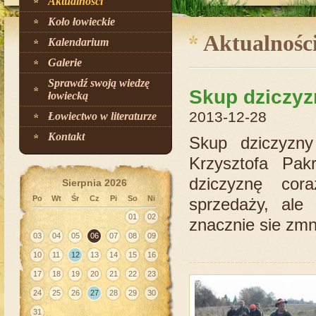
Aktualności
Koło łowieckie
Aktualnośc
Kalendarium
Galerie
Sprawdź swoją wiedzę
Skup dziczyz
łowiecką
2013-12-28
Łowiectwo w literaturze
Kontakt
Skup dziczyzny
Krzysztofa Pa
dziczyznę cor
Sierpnia 2026
Po
Wt
Śr
Cz
Pi
So
Ni
sprzedaży, ale
01
02
znacznie sie zmni
03
04
05
06
07
08
09
10
11
12
13
14
15
16
17
18
19
20
21
22
23
24
25
26
27
28
29
30
31