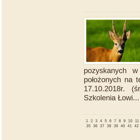
pozyskanych w
położonych na t
17.10.2018r. (
Szkolenia Łowi...
1
2
3
4
5
6
7
8
9
10
11
35
36
37
38
39
40
41
42