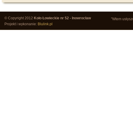
© Copyright 2012
Koło Łowieckie nr 52 - Inowrocław
"Wtem usłysze
Projekt i wykonanie:
Blulink.pl