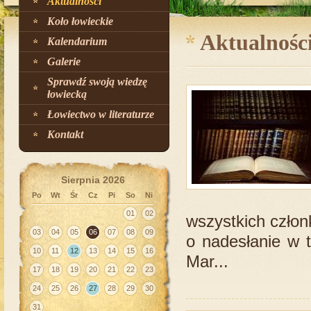
Aktualności
Koło łowieckie
Aktualnośc
Kalendarium
Galerie
Sprawdź swoją wiedzę
łowiecką
Łowiectwo w literaturze
Kontakt
Sierpnia 2026
Po
Wt
Śr
Cz
Pi
So
Ni
01
02
wszystkich człon
03
04
05
06
07
08
09
o nadesłanie w t
10
11
12
13
14
15
16
Mar...
17
18
19
20
21
22
23
24
25
26
27
28
29
30
31