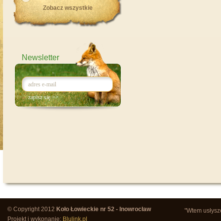
Zobacz wszystkie
Newsletter
© Copyright 2012
Koło Łowieckie nr 52 - Inowrocław
"Wtem usłysze
Projekt i wykonanie:
Blulink.pl