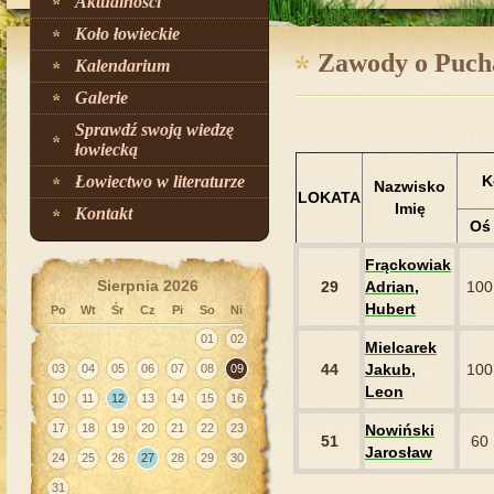
Aktualności
Koło łowieckie
Zawody o Pucha
Kalendarium
Galerie
Sprawdź swoją wiedzę
łowiecką
Łowiectwo w literaturze
K
Nazwisko
LOKATA
Imię
Kontakt
Oś
Frąckowiak
Sierpnia 2026
29
Adrian,
100
Hubert
Po
Wt
Śr
Cz
Pi
So
Ni
01
02
Mielcarek
44
Jakub,
100
03
04
05
06
07
08
09
Leon
10
11
12
13
14
15
16
17
18
19
20
21
22
23
Nowiński
51
60
Jarosław
24
25
26
27
28
29
30
31