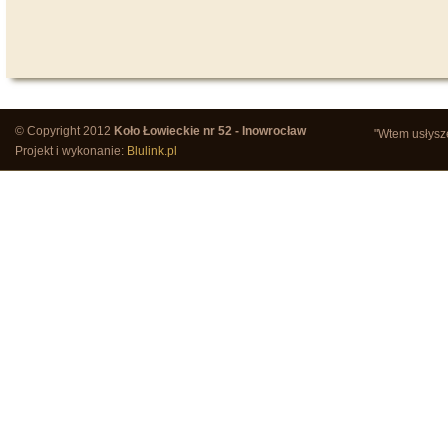
© Copyright 2012
Koło Łowieckie nr 52 - Inowrocław
"Wtem usłysze
Projekt i wykonanie:
Blulink.pl