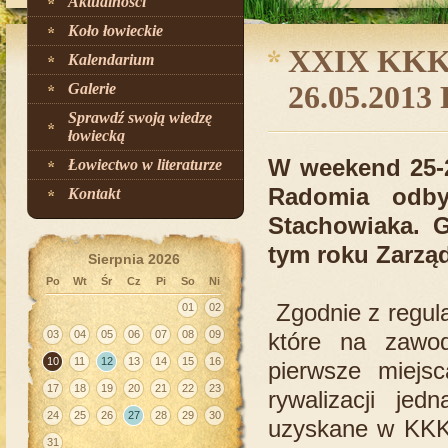
Aktualności
Koło łowieckie
XXIX KKK i
Kalendarium
Galerie
26.05.2013
Sprawdź swoją wiedzę
łowiecką
W weekend 25-2
Łowiectwo w literaturze
Radomia odb
Kontakt
Stachowiaka
. 
tym roku Zarz
Sierpnia 2026
Po
Wt
Śr
Cz
Pi
So
Ni
Zgodnie z regula
01
02
03
04
05
06
07
08
09
które na zawo
10
11
12
13
14
15
16
pierwsze miejs
17
18
19
20
21
22
23
rywalizacji jed
24
25
26
27
28
29
30
uzyskane w KKK
31