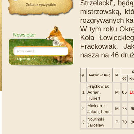
Strzelecki”, bę
Zobacz wszystkie
mistrzowską, któ
rozgrywanych ka
W tym roku Okrę
Newsletter
Koła Łowieckie
Frąckowiak, Ja
nasza na 46 druży
K
Lp
Nazwisko Imię
Kl.
Oś
Kr
Frąckowiak
1
Adrian,
M
85
1
Hubert
Mielcarek
2
M
75
9
Jakub, Leon
Nowiński
3
P
70
8
Jarosław