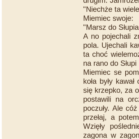
drugim. Jamrozek 
"Niechże ta wiel
Miemiec swoje:
"Marsz do Słupia
A no pojechali 
pola. Ujechali k
ta choć wielemoz
na rano do Słupi 
Miemiec se pomyś
koła były kawał 
się krzepko, za 
postawili na orc
poczuły. Ale cóż
przełaj, a pote
Wzięły pośledn
zagona w zagon