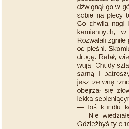
dźwignął go w gó
sobie na plecy t
Co chwila nogi 
kamiennych, w
Rozwalali zgniłe 
od pleśni. Skom
drogę. Rafał, wi
wuja. Chudy szla
sarną i patros
jeszcze wnętrzno
obejrzał się zł
lekka sepleniąc
— Toś, kundlu, ko
— Nie wiedział
Gdzieżbyś ty o t