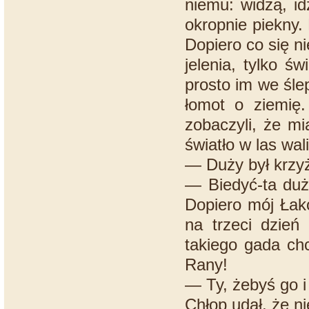
niemu: widzą, id
okropnie piekny. 
Dopiero co się ni
jelenia, tylko ś
prosto im we śle
łomot o ziemię.
zobaczyli, że mi
światło w las wali
— Duży był krzy
— Biedyć-ta duż
Dopiero mój Łako
na trzeci dzień
takiego gada chc
Rany!
— Ty, żebyś go i 
Chłop udał, że nie