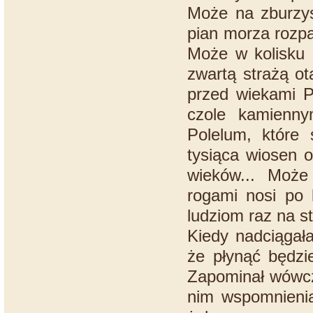
Może na zburzysz
pian morza rozp
Może w kolisku 
zwartą strażą ot
przed wiekami P
czole kamienny
Polelum, które
tysiąca wiosen o
wieków... Może
rogami nosi po 
ludziom raz na sto
Kiedy nadciągała
że płynąć będzi
Zapominał wówcza
nim wspomnienia