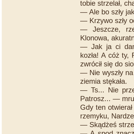
tobie strzelał, c
— Ale bo szły jak
— Krzywo szły od
— Jeszcze, rze
Klonowa, akuratn
— Jak ja ci dam
kozła! A cóż ty, 
zwrócił się do si
— Nie wyszły na 
ziemia stękała.
— Ts... Nie prze
Patrosz... — mru
Gdy ten otwierał
rzemyku, Nardzew
— Skądżeś strze
— A spod znaczon