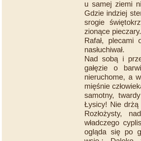
u samej ziemi n
Gdzie indziej st
srogie świętokr
zionące pieczary
Rafał, plecami 
nasłuchiwał.
Nad sobą i prz
gałęzie o barwi
nieruchome, a wi
mięśnie człowiek
samotny, twardy
Łysicy! Nie drżą
Rozłożysty, na
władczego cypli
ogląda się po g
wsie.:. Daleko,