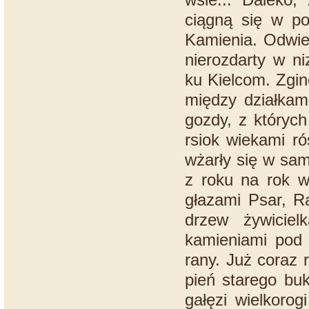
ciągną się w po
Kamienia. Odwie
nierozdarty w ni
ku Kielcom. Zgin
między działkami
gozdy, z któryc
rsiok wiekami ró
wżarły się w sam
z roku na rok w
głazami Psar, R
drzew żywiciel
kamieniami pod 
rany. Już coraz 
pień starego buk
gałęzi wielkorog