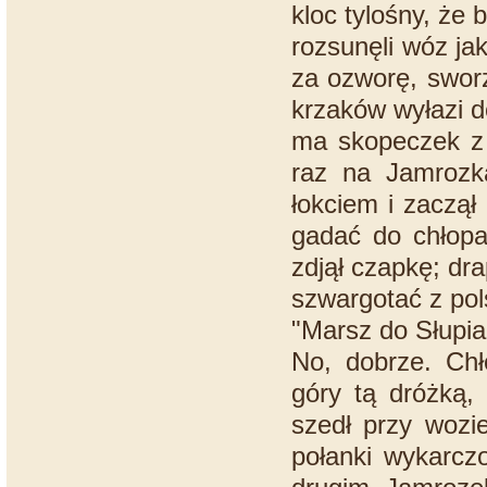
kloc tylośny, że
rozsunęli wóz jak
za ozworę, sworz
krzaków wyłazi d
ma skopeczek z j
raz na Jamrozka
łokciem i zaczął
gadać do chłopa
zdjął czapkę; dra
szwargotać z pol
"Marsz do Słupia
No, dobrze. Chł
góry tą dróżką,
szedł przy wozie
połanki wykarcz