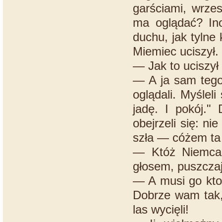
garściami, wrzes
ma oglądać? Ino
duchu, jak tylne
Miemiec uciszył.
— Jak to uciszył 
— A ja sam tego 
oglądali. Myślel
jadę. I pokój."
obejrzeli się: n
szła — cóżem ta m
— Któż Niemca 
głosem, puszczają
— A musi go ktoś
Dobrze wam tak,
las wycięli!