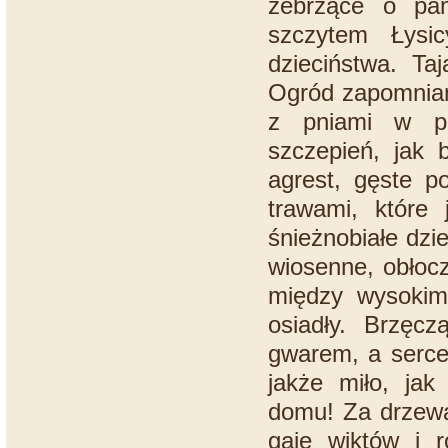
żebrzące o pam
szczytem Łysi
dzieciństwa. Taj
Ogród zapomniany
z pniami w p
szczepień, jak 
agrest, gęste p
trawami, które 
śnieżnobiałe dzi
wiosenne, obłocz
między wysokimi
osiadły. Brzęcz
gwarem, a serce
jakże miło, jak
domu! Za drzewa
gaje wiktów i r