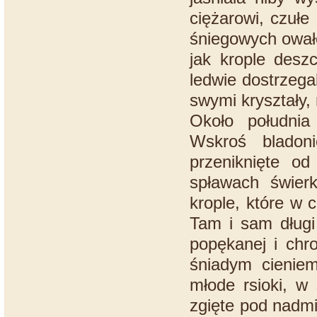
ciężarowi, czułe
śniegowych owałó
jak krople desz
ledwie dostrzega
swymi kryształy, 
Około południa
Wskroś bladoni
przeniknięte o
spławach świerk
krople, które w c
Tam i sam długi
popękanej i chro
śniadym cieniem
młode rsioki, w
zgięte pod nadm