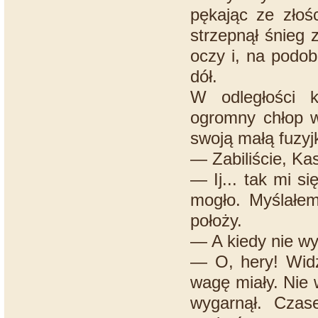
pękając ze złoś
strzepnął śnieg 
oczy i, na podo
dół.
W odległości k
ogromny chłop w
swoją małą fuzyj
— Zabiliście, Ka
— Ij... tak mi s
mogło. Myślałem
położy.
— A kiedy nie wys
— O, hery! Widzi
wagę miały. Nie 
wygarnął. Czas