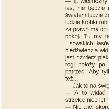
— Ij, wielmożny 
las, nie będzie
światem ludzie z
ludzie króbki robi
za prawo ma do ni
pokój. Tu my ta
Lisowskich lasó
niedźwiedzia wid
jest dźwierz pie
rogi położy po 
patrzeć! Aby tyl
też...
— Jak to na świę
— A to widać p
strzelec niechętn
— Nie wie, skor