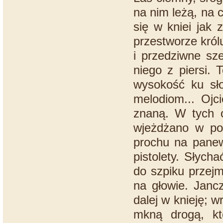
na nim leżą, na 
się w kniei jak
przestworze król
i przedziwne sze
niego z piersi. 
wysokość ku sło
melodiom... Ojci
znaną. W tych o
wjeżdżano w po
prochu na panew
pistolety. Słych
do szpiku przejm
na głowie. Jancz
dalej w knieję; w
mkną drogą, kt