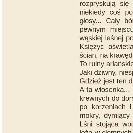
rozpryskują się
niekiedy coś po
głosy... Cały 
pewnym miejscu
wąskiej leśnej p
Księżyc oświetl
ścian, na krawęd
To ruiny ariański
Jaki dziwny, nies
Gdzież jest ten d
A ta wiosenka...
krewnych do dom
po korzeniach i
mokry, dymiący
Lśni stojąca wod
leżą w ciemnych 