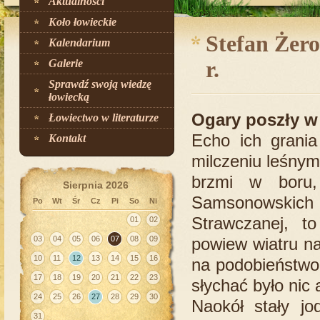
Aktualności
Koło łowieckie
Stefan Żer
Kalendarium
Galerie
r.
Sprawdź swoją wiedzę
łowiecką
Ogary poszły w 
Łowiectwo w literaturze
Echo ich grania
Kontakt
milczeniu leśnym
brzmi w boru,
Sierpnia 2026
Samsonowskic
Po
Wt
Śr
Cz
Pi
So
Ni
Strawczanej, t
01
02
03
04
05
06
07
08
09
powiew wiatru na
10
11
12
13
14
15
16
na podobieństwo
17
18
19
20
21
22
23
słychać było nic a
24
25
26
27
28
29
30
Naokół stały jo
31