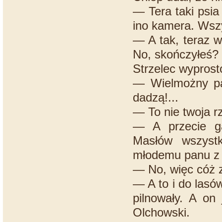
— Tera taki psia 
ino kamera. Wszy
— A tak, teraz 
No, skończyłeś?
Strzelec wyprosto
— Wielmożny pa
dadzą!...
— To nie twoja r
— A przecie ga
Masłów wszystk
młodemu panu z
— No, więc cóż 
— A to i do las
pilnowały. A on
Olchowski.