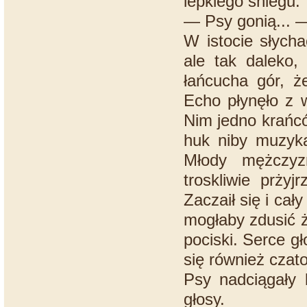
lepkiego śniegu.
— Psy gonią... —
W istocie słych
ale tak daleko,
łańcucha gór, ż
Echo płynęło z w
Nim jedno krańcó
huk niby muzyka 
Młody mężczyzn
troskliwie prży
Zaczaił się i cał
mogłaby zdusić ż
pociski. Serce g
się również czat
Psy nadciągały b
głosy.