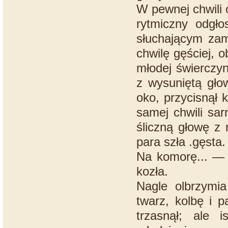
W pewnej chwili o
rytmiczny odgł
słuchającym zama
chwilę gęściej, o
młodej świerczyn
z wysuniętą gło
oko, przycisnął 
samej chwili sar
śliczną głowę z 
para szła .gęsta.
Na komorę... — m
kozła.
Nagle olbrzymi
twarz, kolbę i 
trzasnął; ale 