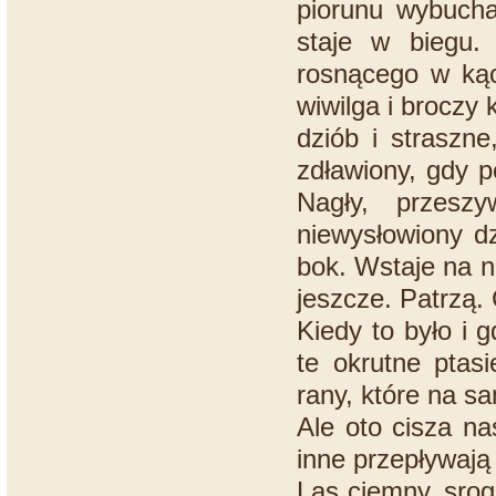
piorunu wybucha
staje w biegu.
rosnącego w kąc
wiwilga i broczy 
dziób i straszne
zdławiony, gdy p
Nagły, przeszy
niewysłowiony dz
bok. Wstaje na no
jeszcze. Patrzą. 
Kiedy to było i 
te okrutne ptas
rany, które na s
Ale oto cisza na
inne przepływają
Las ciemny, srog