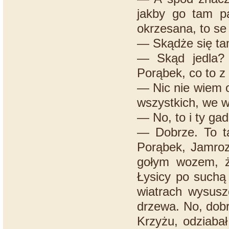
jakby go tam pa
okrzesana, to se 
— Skądże się ta
— Skąd jedla? 
Porąbek, co to 
— Nic nie wiem 
wszystkich, we w
— No, to i ty gad
— Dobrze. To ta
Porąbek, Jamroz
gołym wozem, ż
Łysicy po suchą 
wiatrach wysusz
drzewa. No, dobr
Krzyżu, odziabał