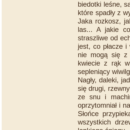
biedotki leśne, 
które spadły z wy
Jaka rozkosz, j
las... A jakie 
straszliwe od ec
jest, co płacze
nie mogą się z 
kwiecie z rąk w
sepleniący wiwilg
Nagły, daleki, j
się drugi, rzewny
ze snu i machin
oprzytomniał i n
Słońce przypiek
wszystkich drze