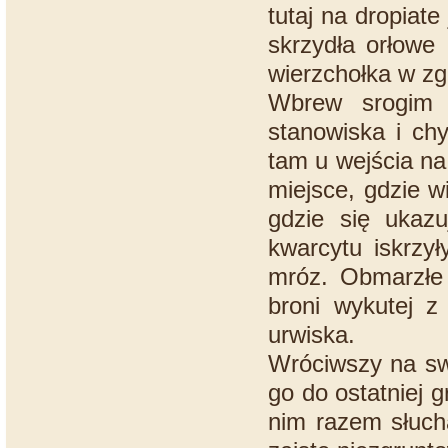
tutaj na dropiat
skrzydła orłowe 
wierzchołka w zg
Wbrew srogim 
stanowiska i chy
tam u wejścia na 
miejsce, gdzie wi
gdzie się ukaz
kwarcytu iskrzy
mróz. Obmarzłe 
broni wykutej z
urwiska.
Wróciwszy na sw
go do ostatniej g
nim razem słuch