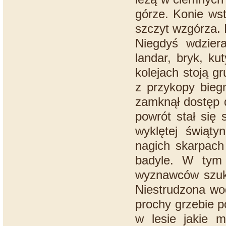
górze. Konie ws
szczyt wzgórza. B
Niegdyś wdzier
landar, bryk, ku
kolejach stoją gr
z przykopy biegn
zamknął dostęp d
powrót stał się 
wyklętej świąty
nagich skarpach
badyle. W tym 
wyznawców szuka
Niestrudzona wo
prochy grzebie p
w lesie jakie m