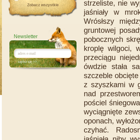
strzeliste, nie 
Zobacz wszystkie
jaśniały w mro
Wrósłszy międz
gruntowej posad
Newsletter
pobocznych skrę
kroplę wilgoci, 
przeciągu nieje
ówdzie stała sa
szczeble obcięte
z szyszkami w g
nad przestworem
pościel śniegowa
wyciągnięte zews
oponach, wyłożon
czyhać. Radosn
jaśniała niby w