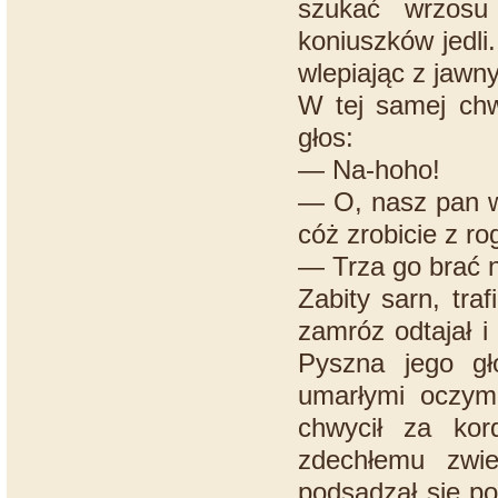
szukać wrzosu
koniuszków jedli
wlepiając z jaw
W tej samej chwi
głos:
— Na-hoho!
— O, nasz pan w
cóż zrobicie z r
— Trza go brać n
Zabity sarn, tra
zamróz odtajał i
Pyszna jego gł
umarłymi oczyma
chwycił za kor
zdechłemu zwie
podsadzał się po