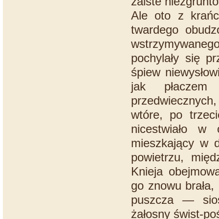
zaiste niezgrunt
Ale oto z krań
twardego obudzo
wstrzymywanego
pochylały się p
śpiew niewysłowi
jak płaczem 
przedwiecznych, 
wtóre, po trzec
nicestwiało w 
mieszkający w 
powietrzu, międ
Knieja obejmow
go znowu brała,
puszcza — sios
żałosny świst-po