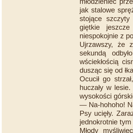
młodzieniec prze
jak stalowe spręż
stojące szczyty
giętkie jeszcz
niespokojnie z po
Ujrzawszy, że 
sekundą odbyło
wściekłością ci
dusząc się od łka
Ocucił go strzał
huczały w lesie.
wysokości górski
— Na-hohoho! N
Psy ucięły. Zara
jednokrotnie ty
Młody myśliwie