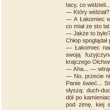
tacy, co widzieli..
— Który widział?
— A Łakomiec wi
co miał ze sto la
— Jakże to było
Chłop spoglądał 
— Łakomiec nama
swoją fuzyjczy
krajczego Olchow
— Aha... — wtrąc
— No, przecie ni
Panie świeć... S
słyszą: duch-duc
dół po kamieniac
pod zimę, kiej 