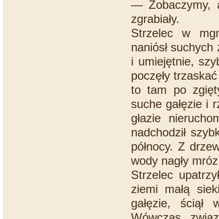
— Zobaczymy, a
zgrabiały.
Strzelec w mgn
naniósł suchych 
i umiejętnie, sz
poczęły trzaskać
to tam po zgięt
suche gałęzie i 
głazie nieruch
nadchodził szybk
północy. Z drzew
wody nagły mróz 
Strzelec upatrz
ziemi małą siek
gałęzie, ściął 
Wówczas związ