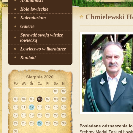
Aktualności
Koło łowieckie
Chmielewski H
Kalendarium
Galerie
Sprawdź swoją wiedzę
łowiecką
Łowiectwo w literaturze
Kontakt
Sierpnia 2026
Po
Wt
Śr
Cz
Pi
So
Ni
01
02
03
04
05
06
07
08
09
10
11
12
13
14
15
16
17
18
19
20
21
22
23
24
25
26
27
28
29
30
Posiadane odznaczenia ło
31
Srebrny Medal Zasługi Łowiec