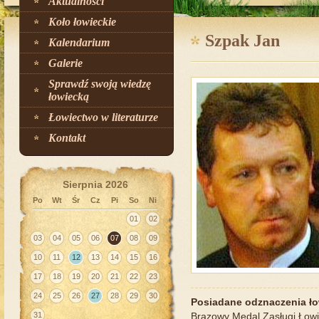
Aktualności
Koło łowieckie
Szpak Jan
Kalendarium
Galerie
Sprawdź swoją wiedzę
łowiecką
Łowiectwo w literaturze
Kontakt
Sierpnia 2026
Po
Wt
Śr
Cz
Pi
So
Ni
01
02
03
04
05
06
07
08
09
10
11
12
13
14
15
16
17
18
19
20
21
22
23
24
25
26
27
28
29
30
Posiadane odznaczenia ło
31
Brązowy Medal Zasługi Łowi