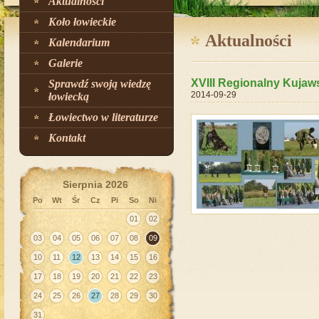
Aktualności
Koło łowieckie
Aktualności
Kalendarium
Galerie
XVIII Regionalny Kuja
Sprawdź swoją wiedzę
2014-09-29
łowiecką
Łowiectwo w literaturze
Kontakt
Sierpnia 2026
Po
Wt
Śr
Cz
Pi
So
Ni
01
02
03
04
05
06
07
08
09
10
11
12
13
14
15
16
17
18
19
20
21
22
23
24
25
26
27
28
29
30
31