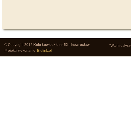
© Copyright 2012
Koło Łowieckie nr 52 - Inowrocław
"Wtem usłysze
Projekt i wykonanie:
Blulink.pl