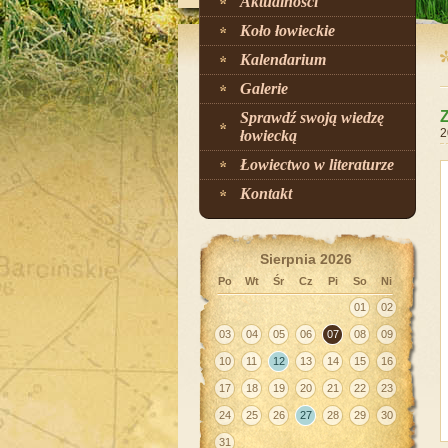
Aktualności
Koło łowieckie
Kalendarium
Galerie
Sprawdź swoją wiedzę
2
łowiecką
Łowiectwo w literaturze
Kontakt
Sierpnia 2026
Po
Wt
Śr
Cz
Pi
So
Ni
01
02
03
04
05
06
07
08
09
10
11
12
13
14
15
16
17
18
19
20
21
22
23
24
25
26
27
28
29
30
31