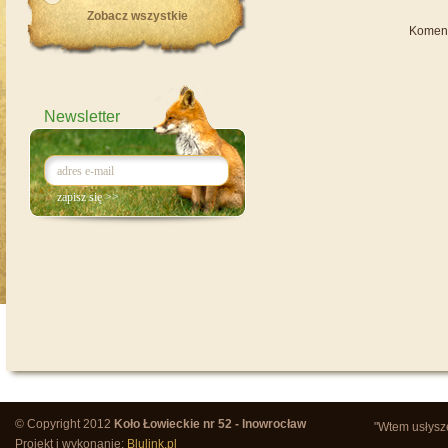
Zobacz wszystkie
Komen
Newsletter
© Copyright 2012
Koło Łowieckie nr 52 - Inowrocław
"Wtem usłysze
Projekt i wykonanie:
Blulink.pl