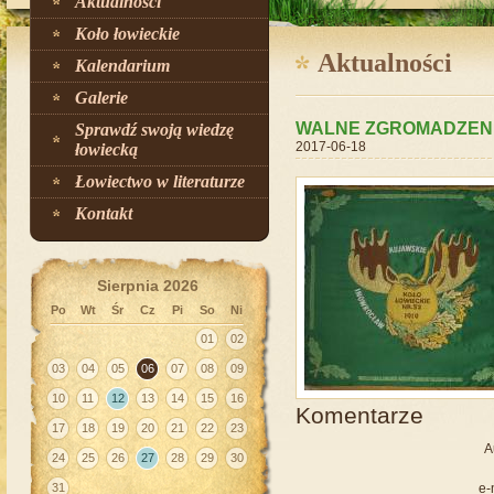
Aktualności
Koło łowieckie
Aktualności
Kalendarium
Galerie
WALNE ZGROMADZEN
Sprawdź swoją wiedzę
2017-06-18
łowiecką
Łowiectwo w literaturze
Kontakt
Sierpnia 2026
Po
Wt
Śr
Cz
Pi
So
Ni
01
02
03
04
05
06
07
08
09
10
11
12
13
14
15
16
Komentarze
17
18
19
20
21
22
23
A
24
25
26
27
28
29
30
31
e-