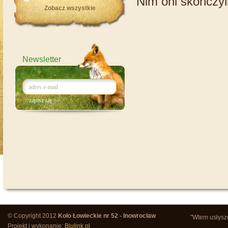
Nim oni skończyl
Zobacz wszystkie
Newsletter
© Copyright 2012
Koło Łowieckie nr 52 - Inowrocław
"Wtem usłysze
Projekt i wykonanie:
Blulink.pl