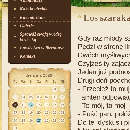
Aktualności
Koło łowieckie
Los szarak
Kalendarium
Galerie
Sprawdź swoją wiedzę
Gdy raz młody s
łowiecką
Pędzi w stronę li
Łowiectwo w literaturze
Dwóch myśliwych s
Kontakt
Czyjżeś ty zającz
Jeden już podno
Sierpnia 2026
Drugi doń podcho
Po
Wt
Śr
Cz
Pi
So
Ni
- Przecież to mu
01
02
Tamten odpowiada
03
04
05
06
07
08
09
- To mój, to mój 
10
11
12
13
14
15
16
- Puść pan, połóż
17
18
19
20
21
22
23
Do tej dyskusji p
24
25
26
27
28
29
30
31