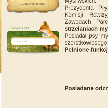
Myśliwskich, 
Zobacz wszystkie
Prezydenta Pił
Komisji Rewizy
Zawodach Par
strzelaniach my
Newsletter
Posiadał psy my
szorstkowłosego
Pełnione funkcj
Posiadane odzn