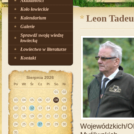
Aktualności
Koło łowieckie
Leon Tadeus
Kalendarium
Galerie
Sprawdź swoją wiedzę
łowiecką
Łowiectwo w literaturze
Kontakt
Sierpnia 2026
Po
Wt
Śr
Cz
Pi
So
Ni
01
02
03
04
05
06
07
08
09
10
11
12
13
14
15
16
17
18
19
20
21
22
23
Wojewódzkich/O
24
25
26
27
28
29
30
31