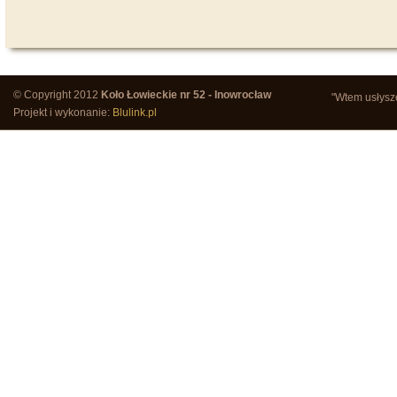
© Copyright 2012
Koło Łowieckie nr 52 - Inowrocław
"Wtem usłysze
Projekt i wykonanie:
Blulink.pl