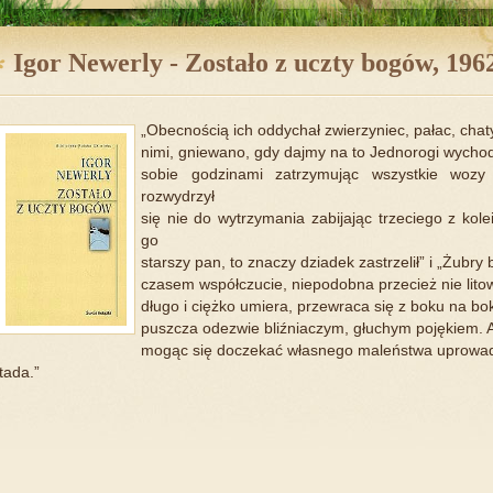
Igor Newerly - Zostało z uczty bogów, 196
„Obecnością ich oddychał zwierzyniec, pałac, cha
nimi, gniewano, gdy dajmy na to Jednorogi wychodz
sobie godzinami zatrzymując wszystkie wozy
rozwydrzył
się nie do wytrzymania zabijając trzeciego z kolei
go
starszy pan, to znaczy dziadek zastrzelił” i „Żubry 
czasem współczucie, niepodobna przecież nie lito
długo i ciężko umiera, przewraca się z boku na bo
puszcza odezwie bliźniaczym, głuchym pojękiem. A
mogąc się doczekać własnego maleństwa uprowadz
tada.”