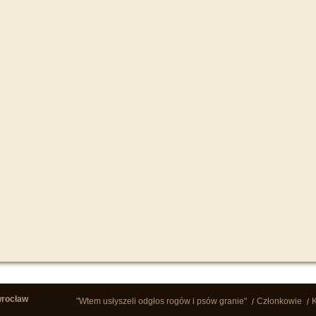
wrocław
"Wtem usłyszeli odgłos rogów i psów granie"
Członkowie