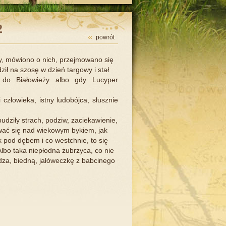
2
powrót
ty, mówiono o nich, przejmowano się
ił na szosę w dzień targowy i stał
 do Białowieży albo gdy Lucyper
 człowieka, istny ludobójca, słusznie
budziły strach, podziw, zaciekawienie,
wać się nad wiekowym bykiem, jak
k pod dębem i co westchnie, to się
lbo taka niepłodna żubrzyca, co nie
a, biedną, jałóweczkę z babcinego