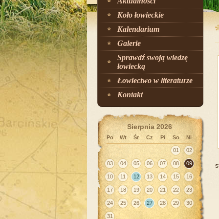
Aktualności
Koło łowieckie
Kalendarium
Galerie
Sprawdź swoją wiedzę
łowiecką
Łowiectwo w literaturze
Kontakt
Sierpnia 2026
Po
Wt
Śr
Cz
Pi
So
Ni
01
02
03
04
05
06
07
08
09
s
10
11
12
13
14
15
16
17
18
19
20
21
22
23
24
25
26
27
28
29
30
31