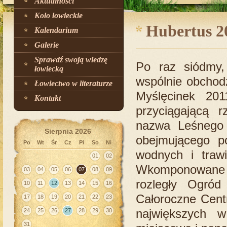
Aktualności
Koło łowieckie
Hubertus 2
Kalendarium
Galerie
Sprawdź swoją wiedzę
Po raz siódmy, 
łowiecką
wspólnie obchod
Łowiectwo w literaturze
Myślęcinek 201
Kontakt
przyciągającą 
nazwa Leśnego 
Sierpnia 2026
obejmującego p
Po
Wt
Śr
Cz
Pi
So
Ni
wodnych i trawi
01
02
Wkomponowane 
03
04
05
06
07
08
09
rozległy Ogród
10
11
12
13
14
15
16
Całoroczne Cent
17
18
19
20
21
22
23
największych 
24
25
26
27
28
29
30
31