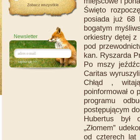
miejscowe i pona
Zobacz wszystkie
Święto rozpoczę
posiada już 68 
bogatym myśliws
orkiestry dętej 
Newsletter
pod przewodnict
kan. Ryszarda P
Po mszy jeźdźc
Caritas wyruszy
Chłąd , witaj
poinformował o 
programu odbu
postępującym dos
Hubertus był o
„Złomem” udekor
od czterech lat