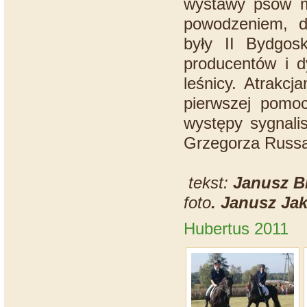
wystawy psów my
powodzeniem, d
były II Bydgosk
producentów i dy
leśnicy. Atrakcj
pierwszej pomo
występy sygnalis
Grzegorza Russak
tekst:
Janusz B
foto
. Janusz Ja
Hubertus 2011