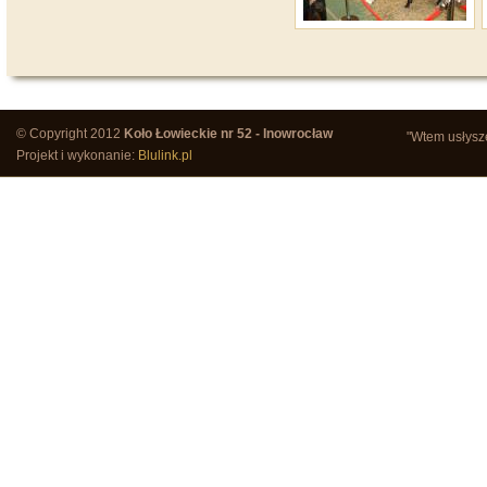
© Copyright 2012
Koło Łowieckie nr 52 - Inowrocław
"Wtem usłysze
Projekt i wykonanie:
Blulink.pl