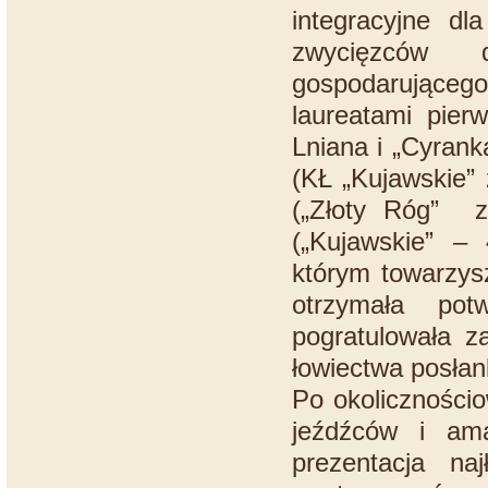
integracyjne d
zwycięzców d
gospodarującego 
laureatami pier
Lniana i „Cyrank
(KŁ „Kujawskie”
(„Złoty Róg” z
(„Kujawskie” –
którym towarzysz
otrzymała pot
pogratulowała z
łowiectwa posła
Po okoliczności
jeźdźców i am
prezentacja na