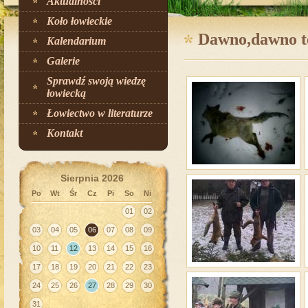
Aktualności
Koło łowieckie
Dawno,dawno t
Kalendarium
Galerie
Sprawdź swoją wiedzę
łowiecką
Łowiectwo w literaturze
Kontakt
Sierpnia 2026
Po
Wt
Śr
Cz
Pi
So
Ni
01
02
03
04
05
06
07
08
09
10
11
12
13
14
15
16
17
18
19
20
21
22
23
24
25
26
27
28
29
30
31