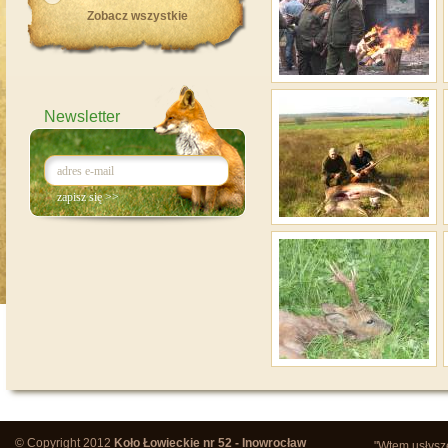
Zobacz wszystkie
Newsletter
© Copyright 2012
Koło Łowieckie nr 52 - Inowrocław
"Wtem usłysze