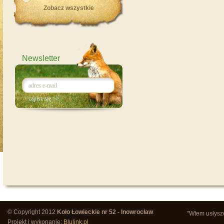
Zobacz wszystkie
Newsletter
© Copyright 2012
Koło Łowieckie nr 52 - Inowrocław
"Wtem usłysze
Projekt i wykonanie:
Blulink.pl