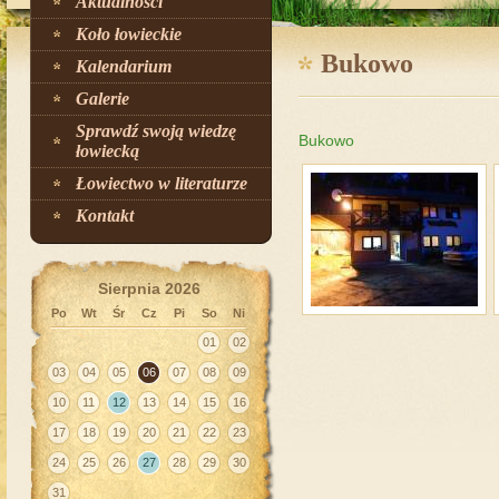
Aktualności
Koło łowieckie
Bukowo
Kalendarium
Galerie
Sprawdź swoją wiedzę
Bukowo
łowiecką
Łowiectwo w literaturze
Kontakt
Sierpnia 2026
Po
Wt
Śr
Cz
Pi
So
Ni
01
02
03
04
05
06
07
08
09
10
11
12
13
14
15
16
17
18
19
20
21
22
23
24
25
26
27
28
29
30
31